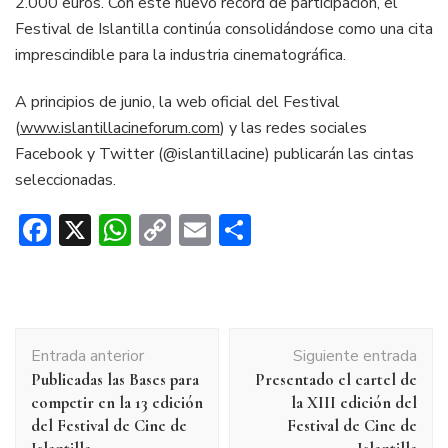
2.000 euros. Con este nuevo récord de participación, el
Festival de Islantilla continúa consolidándose como una cita
imprescindible para la industria cinematográfica.
A principios de junio, la web oficial del Festival
(
www.islantillacineforum.com
) y las redes sociales
Facebook y Twitter (@islantillacine) publicarán las cintas
seleccionadas.
Facebook
X
WhatsApp
Copy
Email
Compartir
Link
Navegación
Entrada anterior
Siguiente entrada
de
Publicadas las Bases para
Presentado el cartel de
entradas
competir en la 13 edición
la XIII edición del
del Festival de Cine de
Festival de Cine de