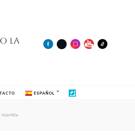
jo la
TACTO
ESPAÑOL
Islantilla