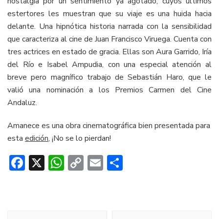
nostalgia por un sentimiento ya agotado, cuyos últimos
estertores les muestran que su viaje es una huida hacia
delante. Una hipnótica historia narrada con la sensibilidad
que caracteriza al cine de Juan Francisco Viruega. Cuenta con
tres actrices en estado de gracia. Ellas son Aura Garrido, Iría
del Río e Isabel Ampudia, con una especial atención al
breve pero magnífico trabajo de Sebastián Haro, que le
valió una nominación a los Premios Carmen del Cine
Andaluz.
Amanece es una obra cinematográfica bien presentada para
esta
edición
, ¡No se lo pierdan!
Facebook
X
WhatsApp
Copy
Email
Compartir
Link
Navegación