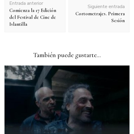
Entrada anterior
de
Siguiente entrada
Comienza la 17 Edición
entradas
Cortometrajes. Primera
del Festival de Cine de
Sesión
Islantilla
También puede gustarte...