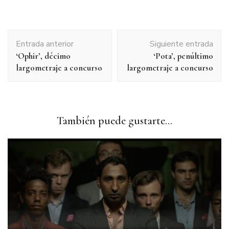
Navegación
Entrada anterior
Siguiente entrada
de
‘Ophir’, décimo
‘Pota’, penúltimo
entradas
largometraje a concurso
largometraje a concurso
También puede gustarte...