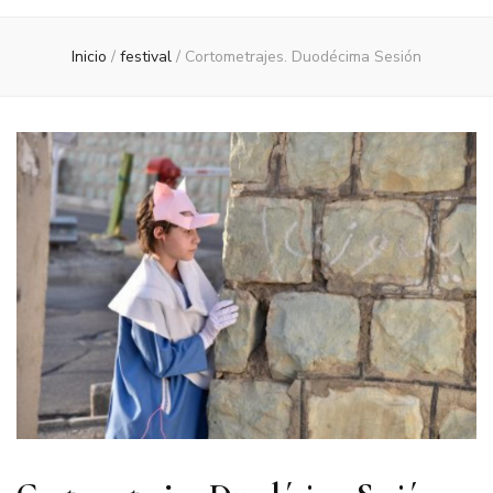
Inicio
/
festival
/
Cortometrajes. Duodécima Sesión