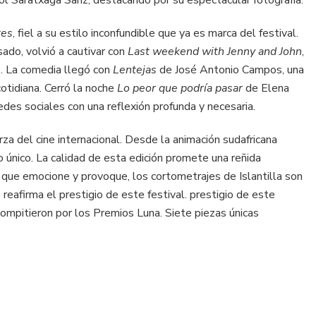
l Saratxaga Sanz, destacando por su espectacular fotografía.
tes
, fiel a su estilo inconfundible que ya es marca del festival.
ado, volvió a cautivar con
Last weekend with Jenny and John
,
co. La comedia llegó con
Lentejas
de José Antonio Campos, una
 cotidiana. Cerró la noche
Lo peor que podría pasar
de Elena
des sociales con una reflexión profunda y necesaria.
za del cine internacional. Desde la animación sudafricana
 único. La calidad de esta edición promete una reñida
 que emocione y provoque, los cortometrajes de Islantilla son
 reafirma el prestigio de este festival. prestigio de este
 compitieron por los Premios Luna. Siete piezas únicas
tir