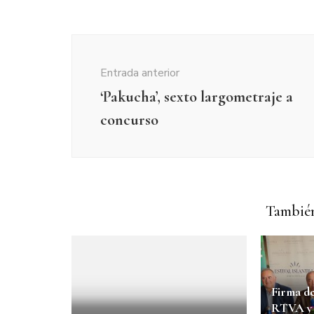
Navegación
de
Entrada anterior
entradas
‘Pakucha’, sexto largometraje a
concurso
También
Firma de
RTVA y e