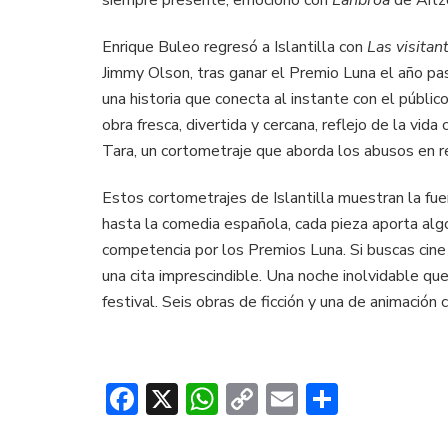
siempre presente, emocionó con
Lanbroa
de Aitzo
Enrique Buleo regresó a Islantilla con
Las visitan
Jimmy Olson, tras ganar el Premio Luna el año pas
una historia que conecta al instante con el públi
obra fresca, divertida y cercana, reflejo de la vida
Tara, un cortometraje que aborda los abusos en re
Estos cortometrajes de Islantilla muestran la fuer
hasta la comedia española, cada pieza aporta algo
competencia por los Premios Luna. Si buscas cine
una cita imprescindible. Una noche inolvidable que
festival. Seis obras de ficción y una de animación
Facebook
X
WhatsApp
Copy
Email
Compar
Link