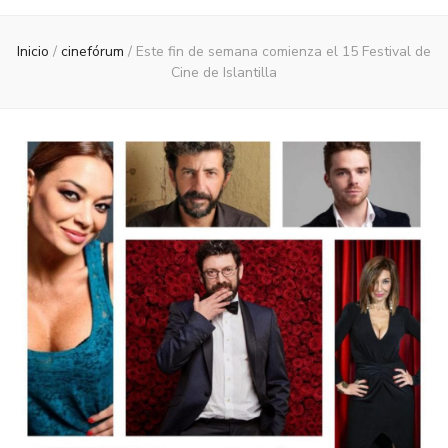
Inicio
/
cinefórum
/
Este fin de semana comienza el 15 Festival de
Cine de Islantilla