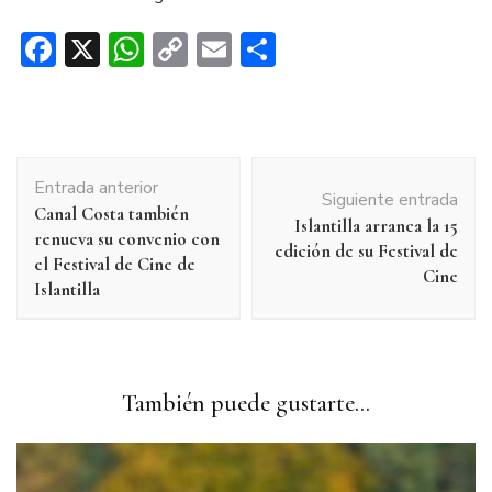
Facebook
X
WhatsApp
Copy
Email
Compartir
Link
Navegación
Entrada anterior
de
Siguiente entrada
Canal Costa también
entradas
Islantilla arranca la 15
renueva su convenio con
edición de su Festival de
el Festival de Cine de
Cine
Islantilla
También puede gustarte...