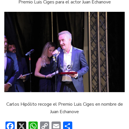
Premio Luis Ciges para el actor Juan Echanove
Carlos Hipólito recoge el Premio Luis Ciges en nombre de
Juan Echanove
Facebook
X
WhatsApp
Copy
Email
Compartir