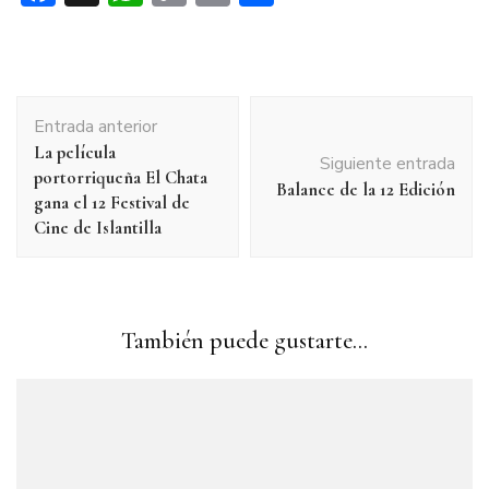
Link
Navegación
Entrada anterior
de
La película
entradas
Siguiente entrada
portorriqueña El Chata
Balance de la 12 Edición
gana el 12 Festival de
Cine de Islantilla
También puede gustarte...