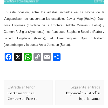
En esta ocasión, entre los artistas invitados «a La Noche de la
Vanguardias», se encuentran los españoles Javier Map (Huelva), Juan
José Espinosa (Chiclana de la Frontera), Adolfo Morales (Huelva) y
Carmen F. Sigler (Ayamonte); los franceses Stephane Bouelle (París) y
Gilbert Cogalane (Nancy); el luxemburgués Djan Silveberg
(Luxemburgo) y la sueca Anna Jonsson (Burea).
Facebook
X
WhatsApp
Copy
Email
Compartir
Link
Navegación
Entrada anterior
Siguiente entrada
de
Cortometrajes a
Exposición «Estrellas
entradas
Concurso: Pase 10
bajo la Luna»