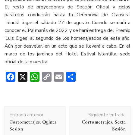
El resto de proyecciones de Sección Oficial y ciclos
paralelos conducirán hasta la Ceremonia de Clausura.
Tendrá lugar el sábado 27 de agosto. Cuando se dará a
conocer el Palmarés de 2022 y se hará entrega del Premio
‘Luis Ciges’ al segundo de los homenajeados de este año.
Aún por desvelar, en un acto que se llevará a cabo. En el
marco de los jardines del Hotel Estival Islantilla, sede
oficial de la muestra.
Facebook
X
WhatsApp
Copy
Email
Compartir
Link
Navegación
Entrada anterior
Siguiente entrada
de
Cortometrajes. Quinta
Cortometrajes. Sexta
entradas
Sesión
Sesión