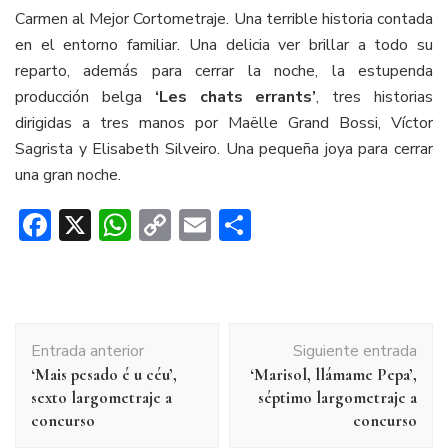
Carmen al Mejor Cortometraje. Una terrible historia contada
en el entorno familiar. Una delicia ver brillar a todo su
reparto, además para cerrar la noche, la estupenda
producción belga
‘Les chats errants’
, tres historias
dirigidas a tres manos por Maëlle Grand Bossi, Víctor
Sagrista y Elisabeth Silveiro. Una pequeña joya para cerrar
una gran noche.
Facebook
X
WhatsApp
Copy
Email
Compartir
Link
Navegación
Entrada anterior
Siguiente entrada
de
‘Mais pesado é u céu’,
‘Marisol, llámame Pepa’,
entradas
sexto largometraje a
séptimo largometraje a
concurso
concurso