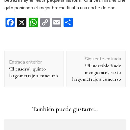
belleza hay en esta pequeña historia!. Una vez más el cine
galo poniendo el mejor broche final a una noche de cine.
Facebook
X
WhatsApp
Copy
Email
Compartir
Link
Navegación
Siguiente entrada
de
Entrada anterior
‘El increíble finde
entradas
‘El cuadro’, quinto
menguante’, sexto
largometraje a concurso
largometraje a concurso
También puede gustarte...