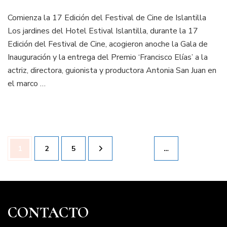
Comienza la 17 Edición del Festival de Cine de Islantilla
Los jardines del Hotel Estival Islantilla, durante la 17
Edición del Festival de Cine, acogieron anoche la Gala de
Inauguración y la entrega del Premio ‘Francisco Elías’ a la
actriz, directora, guionista y productora Antonia San Juan en
el marco …
Paginación
Página
1
Página
2
Página
5
…
de
entradas
CONTACTO